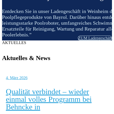
Entdecken Sie in unser Ladengeschäft in Weinheim d
Poolpflegeprodukte von Bayrol. Darüber hinaus entde
leistungsstarke Poolroboter, umfangreiches Schwim
Ersatzteile für Reinigung, Wartung und Reparatur alle
Poolerlebnis.”
ZUM Ladengeschäft
AKTUELLES
Aktuelles & News
4. März 2026
Qualität verbindet – wieder
einmal volles Programm bei
Behncke in