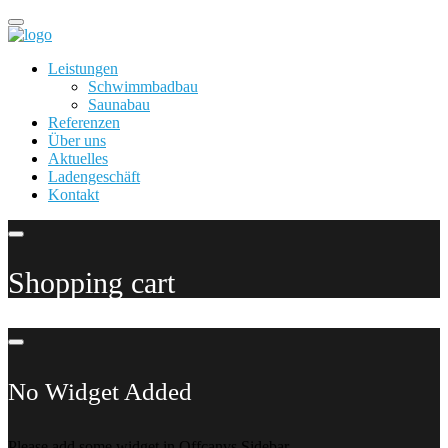
Leistungen
Schwimmbadbau
Saunabau
Referenzen
Über uns
Aktuelles
Ladengeschäft
Kontakt
Shopping cart
No Widget Added
Please add some widget in Offcanvs Sidebar